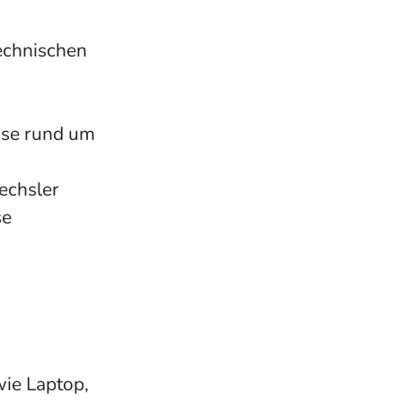
echnischen
sse rund um
echsler
se
ie Laptop,