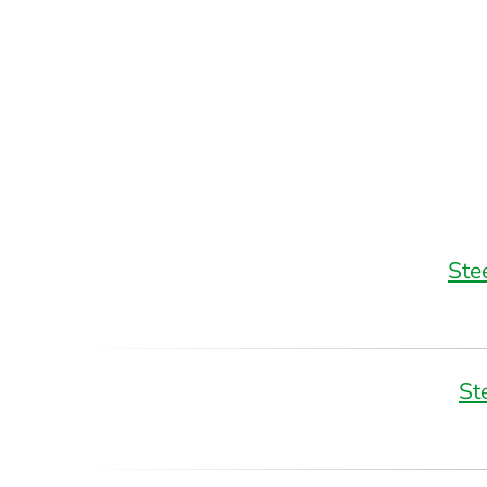
Ste
St