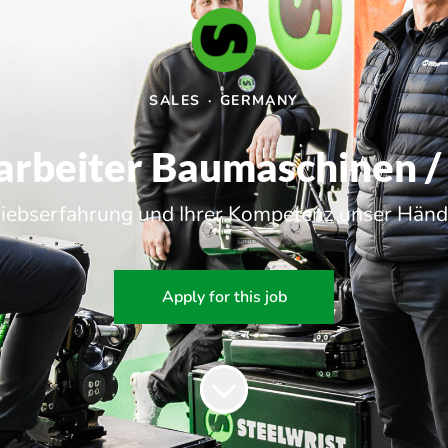
SALES
·
GERMANY
arbeiter Baumaschinen 
riebserfahrung und Ihrer Kompetenz unser Händ
Apply for this job