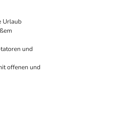
e Urlaub
roßem
otatoren und
mit offenen und