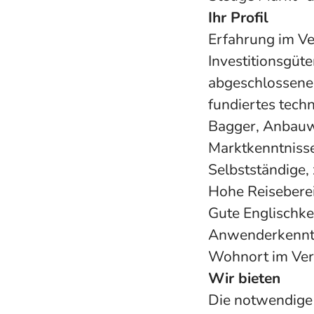
Ihr Profil
Erfahrung im V
Investitionsgüte
abgeschlossene
fundiertes tec
Bagger, Anbauwe
Marktkenntniss
Selbstständige, 
Hohe Reiseberei
Gute Englischk
Anwenderkennt
Wohnort im Vert
Wir bieten
Die notwendige 