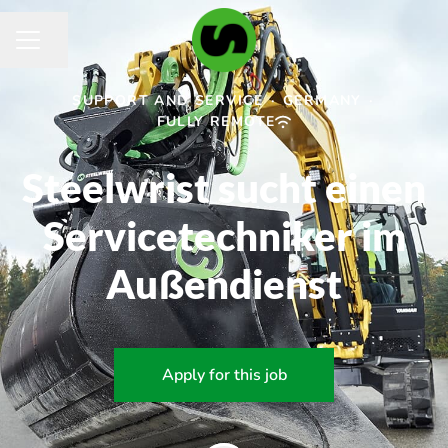
Share page
Career menu
SUPPORT AND SERVICE
·
GERMANY
·
FULLY REMOTE
Steelwrist sucht einen
Servicetechniker im
Außendienst
Apply for this job